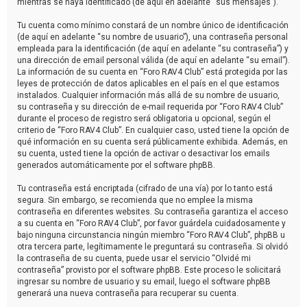
mientras se haya identificado (de aquí en adelante “sus mensajes”).
Tu cuenta como mínimo constará de un nombre único de identificación
(de aquí en adelante “su nombre de usuario”), una contraseña personal
empleada para la identificación (de aquí en adelante “su contraseña”) y
una dirección de email personal válida (de aquí en adelante “su email”).
La información de su cuenta en “Foro RAV4 Club” está protegida por las
leyes de protección de datos aplicables en el país en el que estamos
instalados. Cualquier información más allá de su nombre de usuario,
su contraseña y su dirección de e-mail requerida por “Foro RAV4 Club”
durante el proceso de registro será obligatoria u opcional, según el
criterio de “Foro RAV4 Club”. En cualquier caso, usted tiene la opción de
qué información en su cuenta será públicamente exhibida. Además, en
su cuenta, usted tiene la opción de activar o desactivar los emails
generados automáticamente por el software phpBB.
Tu contraseña está encriptada (cifrado de una vía) por lo tanto está
segura. Sin embargo, se recomienda que no emplee la misma
contraseña en diferentes websites. Su contraseña garantiza el acceso
a su cuenta en “Foro RAV4 Club”, por favor guárdela cuidadosamente y
bajo ninguna circunstancia ningún miembro “Foro RAV4 Club”, phpBB u
otra tercera parte, legítimamente le preguntará su contraseña. Si olvidó
la contraseña de su cuenta, puede usar el servicio “Olvidé mi
contraseña” provisto por el software phpBB. Este proceso le solicitará
ingresar su nombre de usuario y su email, luego el software phpBB
generará una nueva contraseña para recuperar su cuenta.