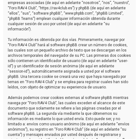
empresas asociadas (de aquí en adelante “nosotros”, “nos”, “nuestro”,
“Foro RAV4 Club”, “https://rav4club.es”) y phpBB (de aquí en adelante
“ellos”, “sus”, “software phpBB”, “www.phpbb.com”, “phpBB Limited”,
“phpBB Teams”) emplean cualquier información obtenida durante
cualquier sesión de uso por usted (de aquí en adelante “su
información”).
Tu información es obtenida por dos vías. Primeramente, navegar por
“Foro RAV4 Club” hará al software phpBB crear un número de cookies,
las cuales son un pequeño archivo de texto que se descargan en los
archivos temporales del navegador de su PC. Las primeras dos cookies
sólo contienen un identificador de usuario (de aquí en adelante “user-
id”) y un identificador de sesión anónima (de aquí en adelante
“session-id”), automáticamente asignada a usted por el software
phpBB. Una tercera cookie se creará una vez que haya navegado por
temas en “Foro RAV4 Club” y se emplea para registrar cuales han sido
leídos, con objeto de optimizar su experiencia de usuario.
Además podemos crear cookies externas al software phpBB mientras
navega por “Foro RAV4 Club”, las cuales exceden el alcance de este
documento que solamente se refiere a las páginas creadas por el
software phpBB. La segunda vía mediante la que obtenemos su
información es mediante lo que usted envía. Esto puede ser, y no
limitado a: envíos como usuario anónimo (de aquí en adelante “envíos
anónimos”), su registro en “Foro RAV4 Club” (de aquí en adelante “su
cuenta”) y mensajes enviados por usted después de registrarse y