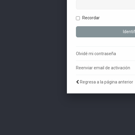
Recordar
Olvidé mi contraseña
Reenviar email de activación
Regresa a la página anterior