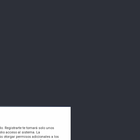
do. Registrarte te tomará solo unos
lio acceso al sistema. La
s otorgar permisos adicionales a los