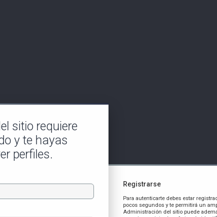
l sitio requiere
do y te hayas
er perfiles.
Registrarse
Para autenticarte debes estar registra
pocos segundos y te permitirá un amp
Administración del sitio puede ademá