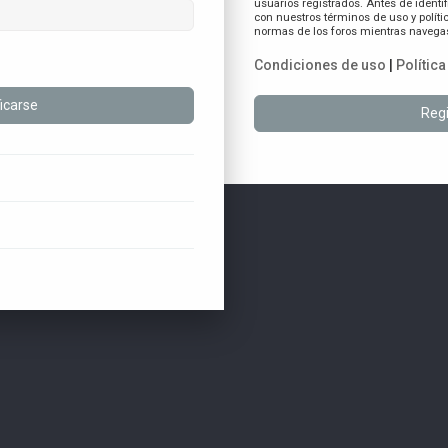
usuarios registrados. Antes de identif
con nuestros términos de uso y polític
normas de los foros mientras navegas 
Condiciones de uso
|
Polític
Regi