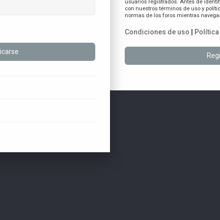
usuarios registrados. Antes de identif
con nuestros términos de uso y polític
normas de los foros mientras navegas 
Condiciones de uso
|
Polític
Regi