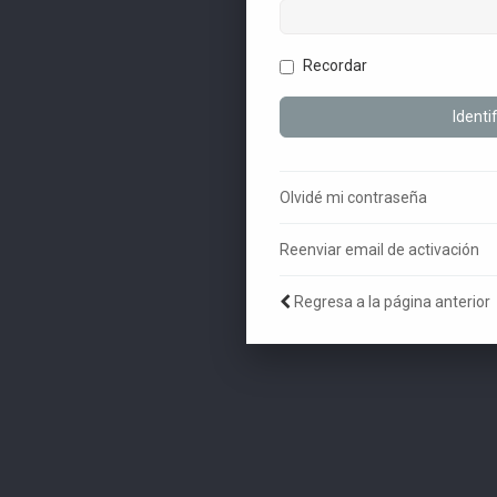
Recordar
Olvidé mi contraseña
Reenviar email de activación
Regresa a la página anterior