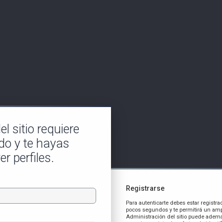
l sitio requiere
do y te hayas
er perfiles.
Registrarse
Para autenticarte debes estar registra
pocos segundos y te permitirá un amp
Administración del sitio puede ademá