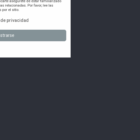
icarte asegúrete de estar familiarizado
as relacionadas. Por favor, lee las
por el sitio.
a de privacidad
strarse