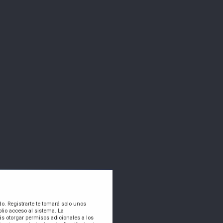
do. Registrarte te tomará solo unos
lio acceso al sistema. La
s otorgar permisos adicionales a los