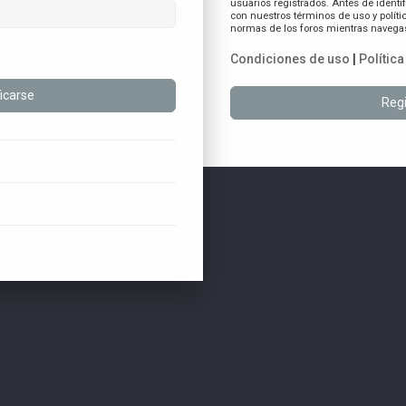
usuarios registrados. Antes de identif
con nuestros términos de uso y polític
normas de los foros mientras navegas 
Condiciones de uso
|
Polític
Regi