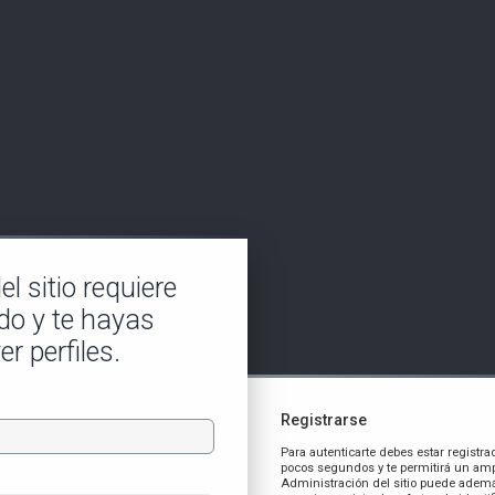
l sitio requiere
do y te hayas
er perfiles.
Registrarse
Para autenticarte debes estar registra
pocos segundos y te permitirá un amp
Administración del sitio puede ademá