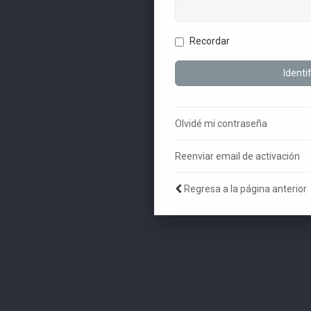
Recordar
Olvidé mi contraseña
Reenviar email de activación
Regresa a la página anterior