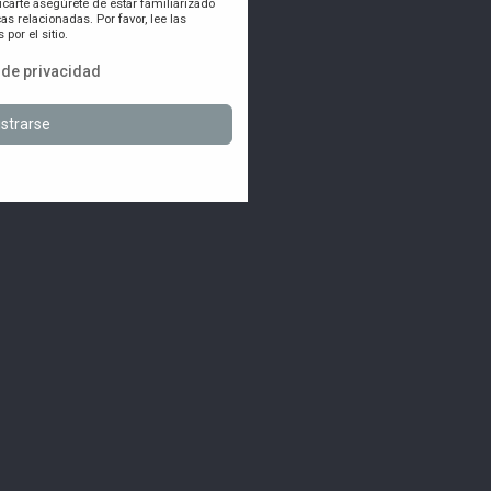
icarte asegúrete de estar familiarizado
as relacionadas. Por favor, lee las
por el sitio.
a de privacidad
strarse