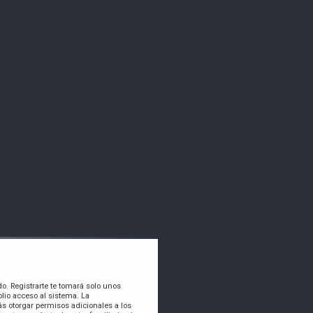
do. Registrarte te tomará solo unos
lio acceso al sistema. La
s otorgar permisos adicionales a los