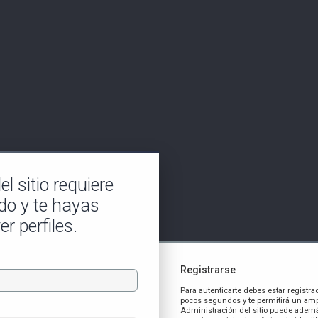
l sitio requiere
do y te hayas
er perfiles.
Registrarse
Para autenticarte debes estar registra
pocos segundos y te permitirá un amp
Administración del sitio puede ademá