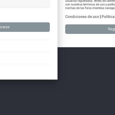
usuarios registrados. Antes de identif
con nuestros términos de uso y polític
normas de los foros mientras navegas 
Condiciones de uso
|
Polític
Regi