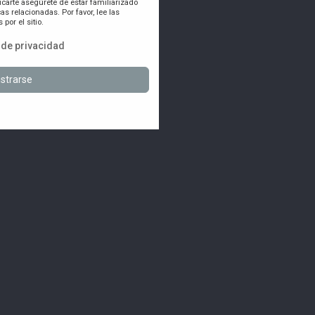
icarte asegúrete de estar familiarizado
as relacionadas. Por favor, lee las
por el sitio.
a de privacidad
strarse