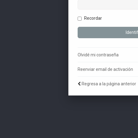
Recordar
Olvidé mi contraseña
Reenviar email de activación
Regresa a la página anterior