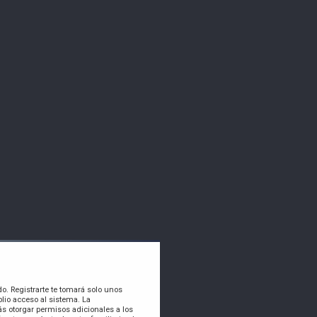
do. Registrarte te tomará solo unos
lio acceso al sistema. La
s otorgar permisos adicionales a los