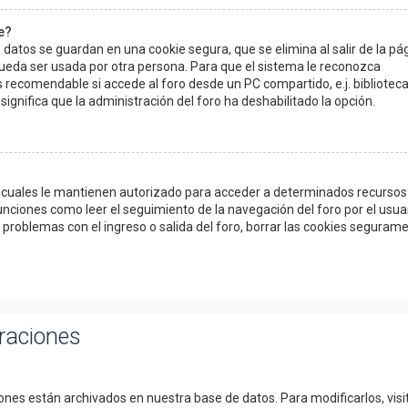
e?
 datos se guardan en una cookie segura, que se elimina al salir de la pá
pueda ser usada por otra persona. Para que el sistema le reconozca
 recomendable si accede al foro desde un PC compartido, e.j. biblioteca
 significa que la administración del foro ha deshabilitado la opción.
as cuales le mantienen autorizado para acceder a determinados recursos
unciones como leer el seguimiento de la navegación del foro por el usuar
o problemas con el ingreso o salida del foro, borrar las cookies seguram
uraciones
iones están archivados en nuestra base de datos. Para modificarlos, visit