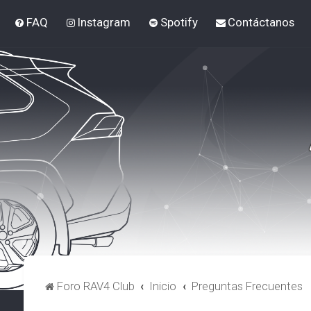
FAQ
Instagram
Spotify
Contáctanos
Foro RAV4 Club
Inicio
Preguntas Frecuentes