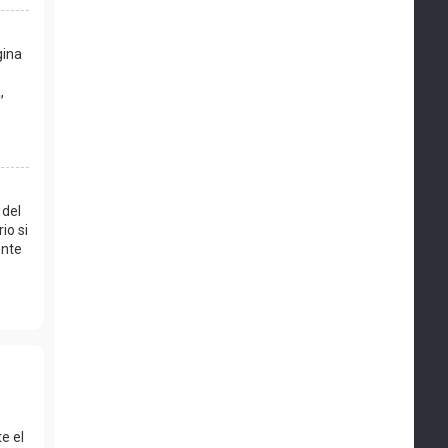
gina
,
 del
io si
ente
e el