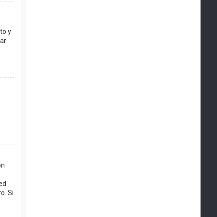
to y
ar
ón
ed
o. Si